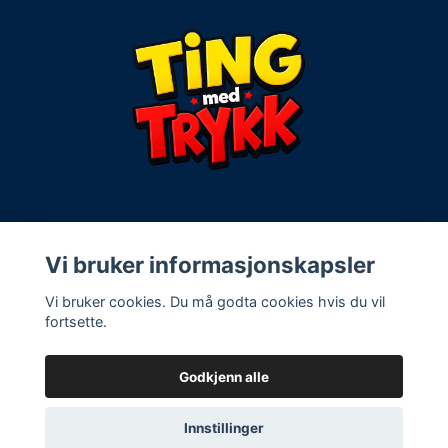
Kontaktinfo:
Vi bruker informasjonskapsler
Vi bruker cookies. Du må godta cookies hvis du vil
Vilkår og spørsmål
fortsette.
Godkjenn alle
© 2026 Ting med trykk
Innstillinger