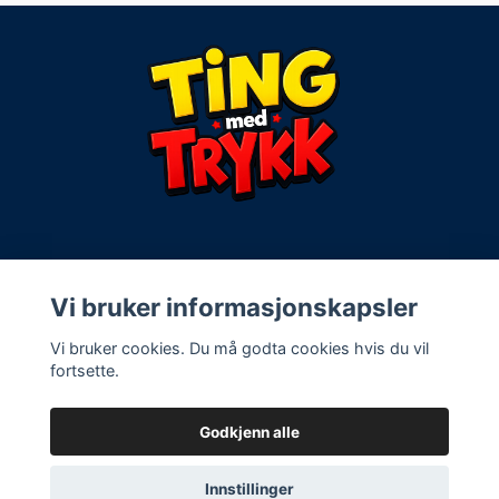
Kontaktinfo:
Vi bruker informasjonskapsler
Vi bruker cookies. Du må godta cookies hvis du vil
Vilkår og spørsmål
fortsette.
Godkjenn alle
© 2026 Ting med trykk
Innstillinger