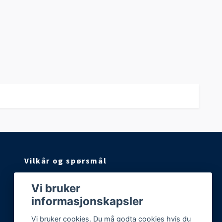
Vilkår og spørsmål
Vilkår og betingelser
Vi bruker
Kontakt oss!
informasjonskapsler
Ofte stilte spørsmål
Vi bruker cookies. Du må godta cookies hvis du