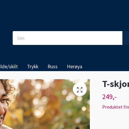
ilde/skilt
Trykk
Russ
Herøya
T-skjo
249,-
Produktet finn