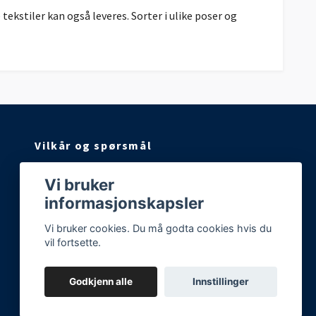
tekstiler kan også leveres. Sorter i ulike poser og
Vilkår og spørsmål
Vilkår og betingelser
Vi bruker
Kontakt oss!
informasjonskapsler
Ofte stilte spørsmål
Vi bruker cookies. Du må godta cookies hvis du
Størrelsesguide
vil fortsette.
Godkjenn alle
Innstillinger