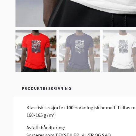
PRODUKTBESKRIVNING
Klassisk t-skjorte i 100% økologisk bomull. Tidløs m
160-165 g/m².
Avfallshåndtering:
Sorteres som TEKSTILER, KLÆR OG SKO