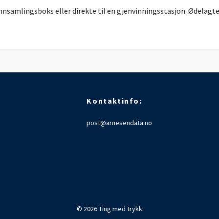
yinnsamlingsboks eller direkte til en gjenvinningsstasjon. Ødelagte 
Kontaktinfo:
post@arnesendata.no
© 2026 Ting med trykk