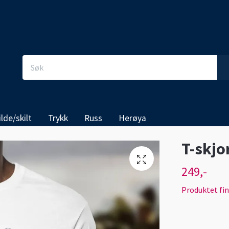
ilde/skilt
Trykk
Russ
Herøya
T-skjo
249,-
Produktet finn