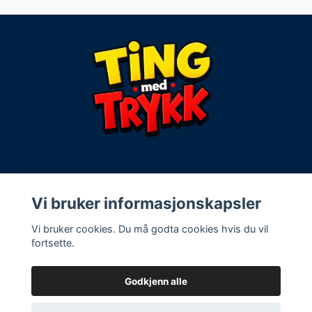
Kontaktinfo:
Vi bruker informasjonskapsler
Vi bruker cookies. Du må godta cookies hvis du vil
Vilkår og spørsmål
fortsette.
Godkjenn alle
© 2026 Ting med trykk